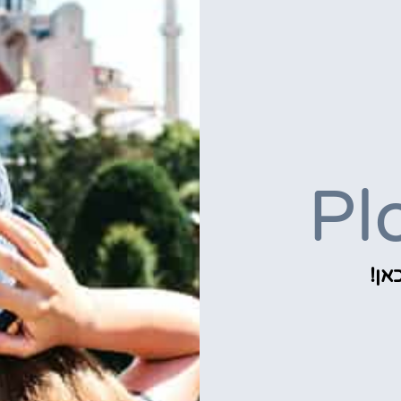
Pl
אן!