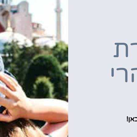
ת
רי
אן!